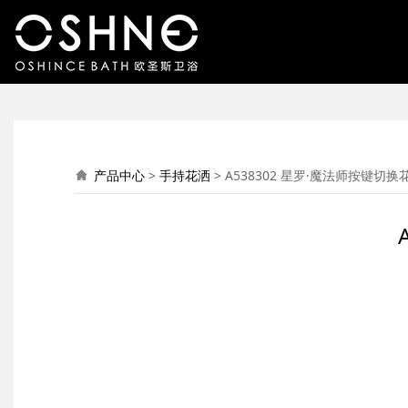
A538302 星罗·魔
产品中心
>
手持花洒
>
A538302 星罗·魔法师按键切