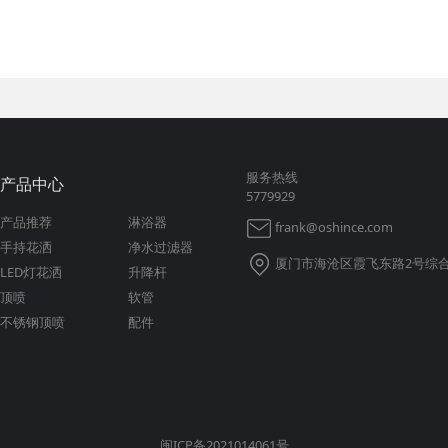
服务热线
产品中心
5779929
产品推荐
淋浴器
frank@oshince.com
手持花洒
净水过滤器
厦门市海沧区霞飞东路2号综合
LED灯花洒
升降杆
顶喷
软管
不锈钢顶喷
配件
闽ICP备2021014061号