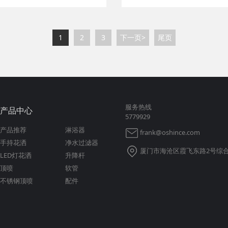
1
2
3
下一页>
尾页
服务热线
产品中心
5779929
产品推荐
淋浴器
frank@oshince.com
手持花洒
净水过滤器
厦门市海沧区霞飞东路2号综合
LED灯花洒
升降杆
顶喷
软管
不锈钢顶喷
配件