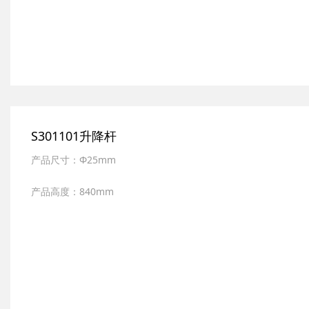
表面处理：多层电镀
S301101升降杆
产品尺寸：Φ25mm
产品高度：840mm
产品材质：全新ABS,SUS304不锈钢
表面处理：多层电镀