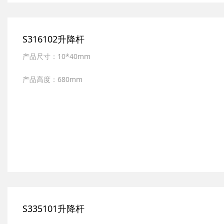
S316102升降杆
产品尺寸：10*40mm
产品高度：680mm
产品材质：全新ABS,SUS304不锈钢
表面处理：多层电镀
S335101升降杆